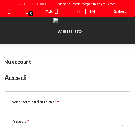
Vai
< RETURN TO HOME
Customer support: info@andreanigroup.com
al
IT
EN
ITALIA
SideMenu
contenuto
0
My account
Accedi
Nome utente o indirizzo email
*
Password
*