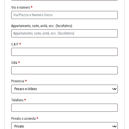
Via e numero
*
Appartamento, suite, unità, ecc.
(facoltativo)
C.A.P.
*
Città
*
Provincia
*
Telefono
*
Privato o azienda
*