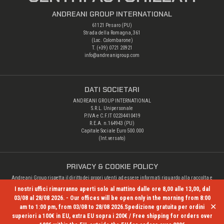
ANDREANI GROUP INTERNATIONAL
61121 Pesaro (PU)
Strada della Romagna, 361
(Loc. Colombarone)
T. (+39)
0721 20921
info@andreanigroup.com
DATI SOCIETARI
ANDREANI GROUP INTERNATIONAL
S.R.L. Unipersonale
P.IVA e C.F.IT 02234410419
R.E.A. n.164943 (PU)
Capitale Sociale Euro 500.000
(Int.versato)
PRIVACY & COOKIE POLICY
Andreani Group rispetta il diritto dei propri utenti ad essere informati riguardo alla raccolta e
alle altre operazioni di trattamento dei loro dati personali.
I nostri uffici rimarranno aperti solo al mattino dalle ore 8,00 alle 13,00, dal
Privacy Policy
03/08 al 28/08 2026. - Our offices will be open only in the morning from 8:00
✕
am to 1:00 pm, from 03/08 to 28/08 2026.Spedizione gratuita per ordini
superiori a 100€ in EU, extra EU sopra i 200€ / Free shipping for orders over
© Copyright 2026 Andreani Group. All rights reserved.
- Credits