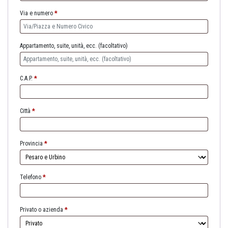
Via e numero
*
Appartamento, suite, unità, ecc.
(facoltativo)
C.A.P.
*
Città
*
Provincia
*
Telefono
*
Privato o azienda
*