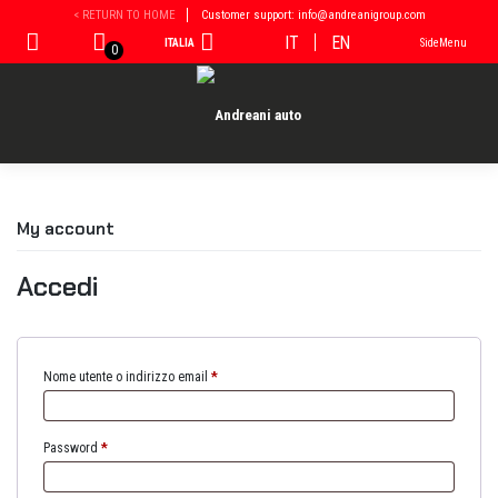
Vai
< RETURN TO HOME
Customer support: info@andreanigroup.com
al
IT
EN
ITALIA
SideMenu
contenuto
0
My account
Accedi
Nome utente o indirizzo email
*
Password
*