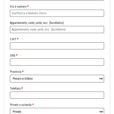
Via e numero
*
Appartamento, suite, unità, ecc.
(facoltativo)
C.A.P.
*
Città
*
Provincia
*
Telefono
*
Privato o azienda
*