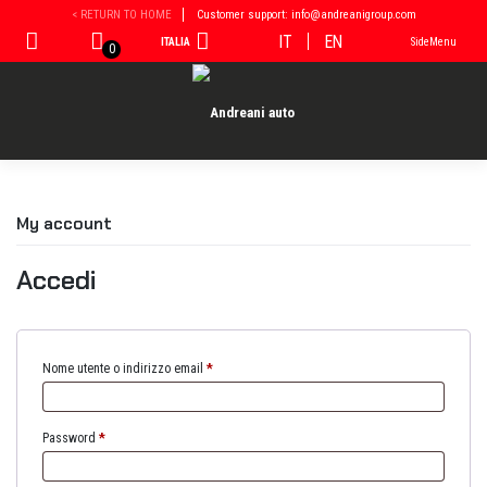
Vai
< RETURN TO HOME
Customer support: info@andreanigroup.com
al
IT
EN
ITALIA
SideMenu
contenuto
0
My account
Accedi
Nome utente o indirizzo email
*
Password
*