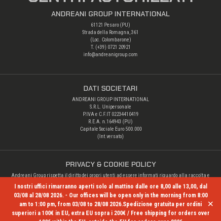
ANDREANI GROUP INTERNATIONAL
61121 Pesaro (PU)
Strada della Romagna, 361
(Loc. Colombarone)
T. (+39)
0721 20921
info@andreanigroup.com
DATI SOCIETARI
ANDREANI GROUP INTERNATIONAL
S.R.L. Unipersonale
P.IVA e C.F.IT 02234410419
R.E.A. n.164943 (PU)
Capitale Sociale Euro 500.000
(Int.versato)
PRIVACY & COOKIE POLICY
Andreani Group rispetta il diritto dei propri utenti ad essere informati riguardo alla raccolta e
alle altre operazioni di trattamento dei loro dati personali.
I nostri uffici rimarranno aperti solo al mattino dalle ore 8,00 alle 13,00, dal
Privacy Policy
03/08 al 28/08 2026. - Our offices will be open only in the morning from 8:00
✕
am to 1:00 pm, from 03/08 to 28/08 2026.Spedizione gratuita per ordini
superiori a 100€ in EU, extra EU sopra i 200€ / Free shipping for orders over
© Copyright 2026 Andreani Group. All rights reserved.
- Credits