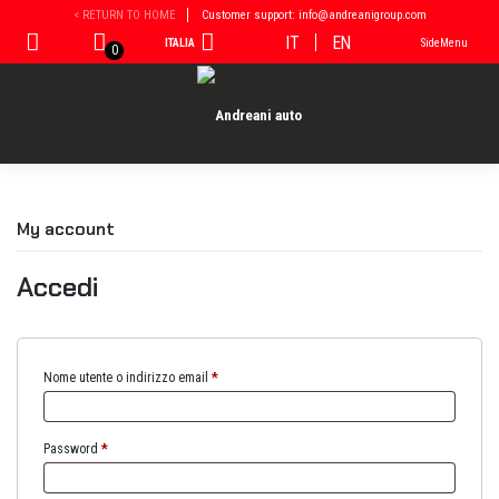
Vai
< RETURN TO HOME
Customer support: info@andreanigroup.com
al
IT
EN
ITALIA
SideMenu
contenuto
0
My account
Accedi
Nome utente o indirizzo email
*
Password
*