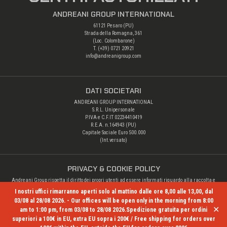
ANDREANI GROUP INTERNATIONAL
61121 Pesaro (PU)
Strada della Romagna, 361
(Loc. Colombarone)
T. (+39)
0721 20921
info@andreanigroup.com
DATI SOCIETARI
ANDREANI GROUP INTERNATIONAL
S.R.L. Unipersonale
P.IVA e C.F.IT 02234410419
R.E.A. n.164943 (PU)
Capitale Sociale Euro 500.000
(Int.versato)
PRIVACY & COOKIE POLICY
Andreani Group rispetta il diritto dei propri utenti ad essere informati riguardo alla raccolta e
alle altre operazioni di trattamento dei loro dati personali.
I nostri uffici rimarranno aperti solo al mattino dalle ore 8,00 alle 13,00, dal
Privacy Policy
03/08 al 28/08 2026. - Our offices will be open only in the morning from 8:00
✕
am to 1:00 pm, from 03/08 to 28/08 2026.Spedizione gratuita per ordini
superiori a 100€ in EU, extra EU sopra i 200€ / Free shipping for orders over
© Copyright 2026 Andreani Group. All rights reserved.
- Credits