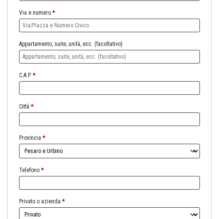
Via e numero
*
Appartamento, suite, unità, ecc.
(facoltativo)
C.A.P.
*
Città
*
Provincia
*
Telefono
*
Privato o azienda
*