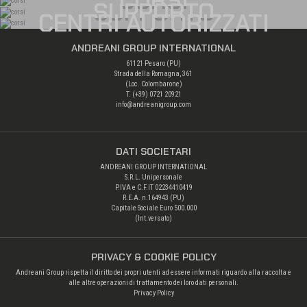
CORSI
SUPPORTO
CENTRI AUTORIZZATI
ANDREANI GROUP INTERNATIONAL
61121 Pesaro (PU)
Strada della Romagna, 361
(Loc. Colombarone)
T. (+39)
0721 20921
info@andreanigroup.com
DATI SOCIETARI
ANDREANI GROUP INTERNATIONAL
S.R.L. Unipersonale
P.IVA e C.F.IT 02234410419
R.E.A. n.164943 (PU)
Capitale Sociale Euro 500.000
(Int.versato)
PRIVACY & COOKIE POLICY
Andreani Group rispetta il diritto dei propri utenti ad essere informati riguardo alla raccolta e
alle altre operazioni di trattamento dei loro dati personali.
Privacy Policy