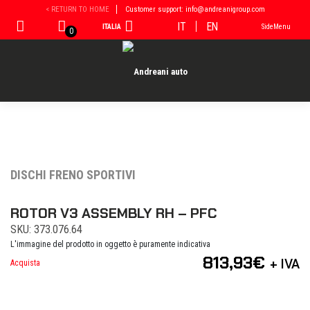
Vai
< RETURN TO HOME
Customer support: info@andreanigroup.com
al
IT
EN
ITALIA
SideMenu
contenuto
0
DISCHI FRENO SPORTIVI
ROTOR V3 ASSEMBLY RH – PFC
SKU: 373.076.64
L'immagine del prodotto in oggetto è puramente indicativa
813,93
€
+ IVA
Acquista