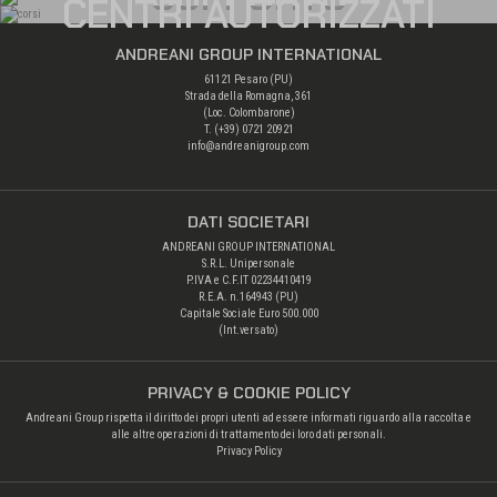
CENTRI AUTORIZZATI
ANDREANI GROUP INTERNATIONAL
61121 Pesaro (PU)
Strada della Romagna, 361
(Loc. Colombarone)
T. (+39)
0721 20921
info@andreanigroup.com
DATI SOCIETARI
ANDREANI GROUP INTERNATIONAL
S.R.L. Unipersonale
P.IVA e C.F.IT 02234410419
R.E.A. n.164943 (PU)
Capitale Sociale Euro 500.000
(Int.versato)
PRIVACY & COOKIE POLICY
Andreani Group rispetta il diritto dei propri utenti ad essere informati riguardo alla raccolta e
alle altre operazioni di trattamento dei loro dati personali.
Privacy Policy