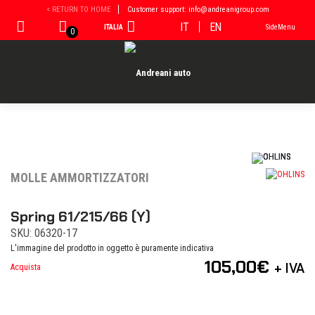
Vai
< RETURN TO HOME
Customer support: info@andreanigroup.com
al
IT
EN
ITALIA
SideMenu
contenuto
0
MOLLE AMMORTIZZATORI
Spring 61/215/66 (Y)
SKU: 06320-17
L'immagine del prodotto in oggetto è puramente indicativa
105,00
€
+ IVA
Acquista